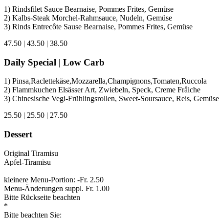
1) Rindsfilet Sauce Bearnaise, Pommes Frites, Gemüse
2) Kalbs-Steak Morchel-Rahmsauce, Nudeln, Gemüse
3) Rinds Entrecôte Sause Bearnaise, Pommes Frites, Gemüse
47.50 | 43.50 | 38.50
Daily Special | Low Carb
1) Pinsa,Raclettekäse,Mozzarella,Champignons,Tomaten,Ruccola
2) Flammkuchen Elsässer Art, Zwiebeln, Speck, Creme Frâiche
3) Chinesische Vegi-Frühlingsrollen, Sweet-Soursauce, Reis, Gemüse
25.50 | 25.50 | 27.50
Dessert
Original Tiramisu
Apfel-Tiramisu
kleinere Menu-Portion: -Fr. 2.50
Menu-Änderungen suppl. Fr. 1.00
Bitte Rückseite beachten
*
Bitte beachten Sie: