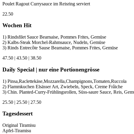
Poulet Ragout Currysauce im Reisring serviert
22.50
Wochen Hit
1) Rindsfilet Sauce Bearnaise, Pommes Frites, Gemüse
2) Kalbs-Steak Morchel-Rahmsauce, Nudeln, Gemüse
3) Rinds Entrecôte Sause Bearnaise, Pommes Frites, Gemüse
47.50 | 43.50 | 38.50
Daily Special | nur eine Portionengrösse
1) Pinsa,Raclettekäse,Mozzarella,Champignons,Tomaten,Ruccola
2) Flammkuchen Elsässer Art, Zwiebeln, Speck, Creme Frâiche
3) Chin. Planted-Curry-Frühlingsrollen, Süss-saure Sauce, Reis, Gem
25.50 | 25.50 | 27.50
Tagesdessert
Original Tiramisu
Apfel-Tiramisu